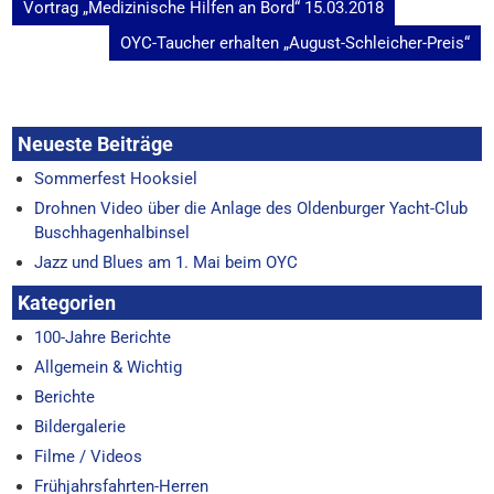
Beitragsnavigation
Vortrag „Medizinische Hilfen an Bord“ 15.03.2018
OYC-Taucher erhalten „August-Schleicher-Preis“
Neueste Beiträge
Sommerfest Hooksiel
Drohnen Video über die Anlage des Oldenburger Yacht-Club
Buschhagenhalbinsel
Jazz und Blues am 1. Mai beim OYC
Kategorien
100-Jahre Berichte
Allgemein & Wichtig
Berichte
Bildergalerie
Filme / Videos
Frühjahrsfahrten-Herren