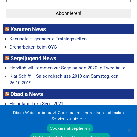
Kanuten News
Kanupolo – geänderte Trainingszeiten
Dreharbeiten beim OYC
Segeljugend News
Herzlich willkommen zur Segelsaison 2020 in Tweelbäke
Klar Schiff – Saisonabschluss 2019 am Samstag, den
26.10.2019
Obadja News
Helgoland-Törn Sept. 2021
Horum-Regatta 22.6.
Diese Website benutzt Cookies um Ihnen einen optimalen
Service zu bieten:
Cookies akzeptieren