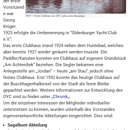
der erste
Vorsitzend
e war
Georg
Krüger.
1923 erfolgte die Umbenennung in “Oldenburger Yacht-Club
e.V.”.
Das erste Clubhaus stand 1924 neben dem Huntebad, welches
aber bereits 1927 wieder geräumt werden musste. Die
Paddler/Kanuten konnten ein Clubhaus auf eigenem Gründstück
„Am Achterdiek“ beziehen. Die Segler bekamen eine
Anlegestelle am „Jordan“ – heute „am Stau“, jedoch ohne
festes Clubhaus. Erst 1952 konnte das heutige Clubhaus auf
der Buschhagenhalbinsel von der Stadt als feste Bleibe
gepachtet werden. Weitere Informationen zur Entwicklung des
OYC sind zu finden unter „
Chronik
„.
Um die einzelnen Interessen der Mitglieder individueller
unterstützen zu können, wurden unterhalb des Vorstandes
eigenverantwortliche Abteilungen eingerichtet. Dies sind:
Segelboot-Abteilung