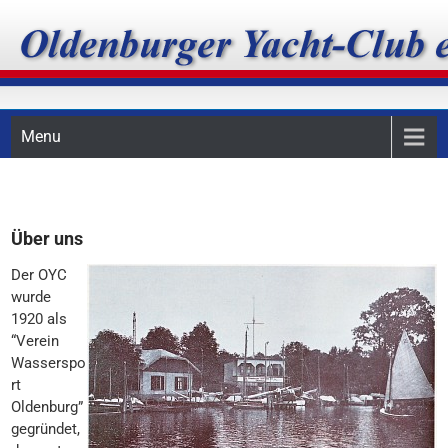
Skip
Oldenburger Yacht-Club
to
content
e.V.
Menu
Über uns
Der OYC
wurde
1920 als
“Verein
Wasserspo
rt
Oldenburg”
gegründet,