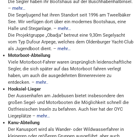
Die Segler haben ihr Bootshaus auf der Buschhabenhalbinsel.
–
mehr…
Die Segeljugend hat ihren Standort seit 1996 am Tweelbäker
See. Wir verfügen dort über ein modernes Bootshaus, eine
Halle und Steganlage. –
mehr…
Die Projektgruppe „Obadja“ betreut eine 9,30m Segelyacht
vom Typ Dufour Arpege, welches dem Oldenburger Yacht-Club
als Jugendboot dient. –
mehr…
Motorboot-Abteilung
Viele Motorboot-Fahrer waren ürsprünglich leidenschaftliche
Segler, die sich später auf das Motorboot fahren verlegt
haben, um auch die ausgedehnten Binnenreviere zu
entdecken. –
mehr..
Hooksiel-Lieger
Der Aussenhafen am Jadebusen bietet insbesondere den
großen Segel- und Motorbooten die Möglichkeit schnell die
Ostfriesischen Inseln zu befahren. Auch hier hat der OYC
Liegeplätze –
mehr…
Kanu-Abteilung
Der Kanusport wird als Wander- oder Wildwasserfahrer in
kleineren oder größeren Gruppen ausgeführt, aber auch