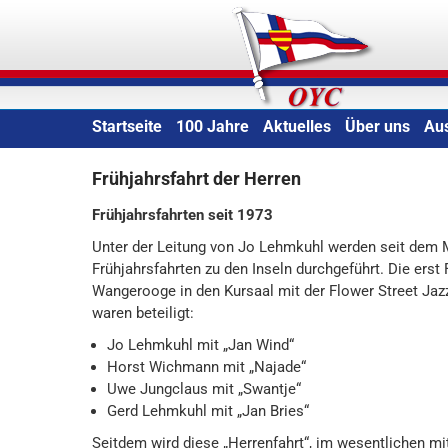
Skip
Oldenburger Yacht-Clu
to
content
Startseite
100 Jahre
Aktuelles
Über uns
Au
Frühjahrsfahrt der Herren
Frühjahrsfahrten seit 1973
Unter der Leitung von Jo Lehmkuhl werden seit dem 
Frühjahrsfahrten zu den Inseln durchgeführt. Die erst 
Wangerooge in den Kursaal mit der Flower Street Jaz
waren beteiligt:
Jo Lehmkuhl mit „Jan Wind“
Horst Wichmann mit „Najade“
Uwe Jungclaus mit „Swantje“
Gerd Lehmkuhl mit „Jan Bries“
Seitdem wird diese „Herrenfahrt“, im wesentlichen mi