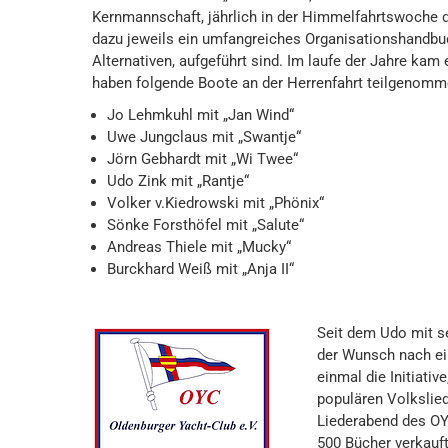
Kernmannschaft, jährlich in der Himmelfahrtswoche du
dazu jeweils ein umfangreiches Organisationshandbuc
Alternativen, aufgeführt sind. Im laufe der Jahre ka
haben folgende Boote an der Herrenfahrt teilgenomm
Jo Lehmkuhl mit „Jan Wind“
Uwe Jungclaus mit „Swantje“
Jörn Gebhardt mit „Wi Twee“
Udo Zink mit „Rantje“
Volker v.Kiedrowski mit „Phönix“
Sönke Forsthöfel mit „Salute“
Andreas Thiele mit „Mucky“
Burckhard Weiß mit „Anja II“
Seit dem Udo mit se
der Wunsch nach ei
einmal die Initiati
populären Volkslie
Liederabend des OY
500 Bücher verkauf