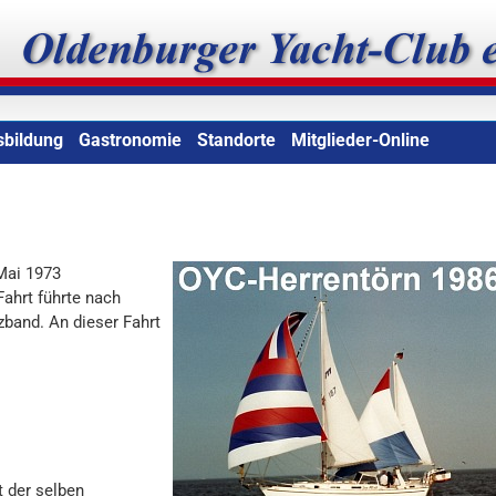
b e.V.
sbildung
Gastronomie
Standorte
Mitglieder-Online
Mai 1973
Fahrt führte nach
zband. An dieser Fahrt
t der selben