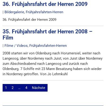
36. Frühjahrsfahrt der Herren 2009
|
Bildergalerie
,
Frühjahrsfahrten-Herren
36. Frühjahrsfahrt der Herren 2009
35. Frühjahrsfahrt der Herren 2008 –
Film
|
Filme / Videos
,
Frühjahrsfahrten-Herren
2008 starten wir von Oldenburg nach Horumersiel, weiter nach
Langeoog, über Norderney nach Juist, von Juist über Norderney
zum Abschiedsabend nach Langeoog und zurück nach
Oldenburg. 7 Schiffe mit 23 Mann Besatzung haben sich wieder
in Norderney getroffen. Von Jo Lehmkuhl
Seitennummerierung
1
2
…
4
Nächste
der
Beiträge