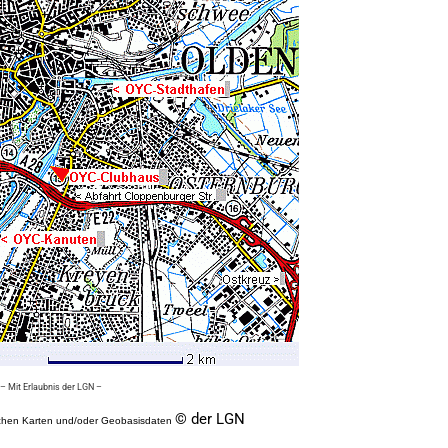
– Mit Erlaubnis der LGN –
© der LGN
schen Karten und/oder Geobasisdaten