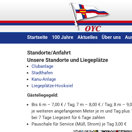
Skip
Oldenburger Yacht-Clu
to
content
Startseite
100 Jahre
Aktuelles
Über uns
Au
Standorte/Anfahrt
Unsere Standorte und Liegeplätze
Clubanlage
Stadthafen
Kanu-Anlage
Liegeplätze-Hooksiel
Gästeliegegeld:
Bis 6 m – 7,00 € / Tag; 7 m – 8,00 € / Tag; 8 m – 9,0
je weiteren angefangenen Meter je m und Tag plus 1
bei 7 Tage Liegezeit für 6 Tage zahlen
Pauschale für Service (Müll, Strom) je Tag 3,00 €