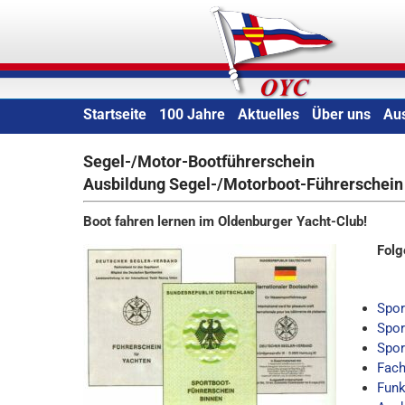
Skip
Oldenburger Yacht-Clu
to
content
Startseite
100 Jahre
Aktuelles
Über uns
Au
Segel-/Motor-Bootführerschein
Ausbildung Segel-/Motorboot-Führerschein
Boot fahren lernen im Oldenburger Yacht-Club!
Folg
Spor
Spor
Spor
Fach
Funk