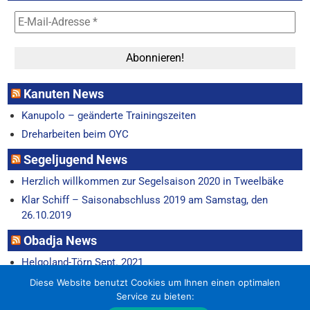
Kanuten News
Kanupolo – geänderte Trainingszeiten
Dreharbeiten beim OYC
Segeljugend News
Herzlich willkommen zur Segelsaison 2020 in Tweelbäke
Klar Schiff – Saisonabschluss 2019 am Samstag, den
26.10.2019
Obadja News
Helgoland-Törn Sept. 2021
Horum-Regatta 22.6.
Diese Website benutzt Cookies um Ihnen einen optimalen
Service zu bieten: