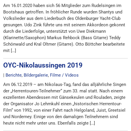
Am 16.01.2020 haben sich 56 Mitglieder zum Rudelsingen im
Bootshaus getroffen. In fröhlicher Runde wurden Shantys und
Volkslieder aus dem Liederbuch des Oldenburger Yacht-Club
gesungen. Udo Zink führte uns mit seinem Akkordeon gekonnt
durch die Liederfolge, unterstützt von Uwe Diekmann
(Klarinette/Saxophon) Markus Rehbock (Bass Gitarre) Teddy
Schönwald und Kral Oltmer (Gitarre). Otto Böttcher bearbeitete
mit […]
OYC-Nikolaussingen 2019
|
Berichte
,
Bildergalerie
,
Filme / Videos
Am 06.12.2019 – am Nikolaus-Tag, fand das alljährliche Singen
der „Herrentouren-Teilnehmer“ zum 33. mal statt. Nach einem
exzellenten Abendessen mit Gänsekeulen und Rouladen, zeigte
der Organisator Jo Lehmkuhl einen „historischen Herrentour-
Film“ von 1992, von einer Fahrt nach Helgoland, Juist, Greetsiel
und Norderney. Einige von den damaligen Teilnehmern sind
heute nicht mehr unter uns. Ebenfalls zeigte […]