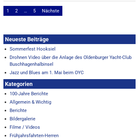
Seitennummerierung
1
2
…
5
Nächste
der
Beiträge
Neueste Beiträge
Sommerfest Hooksiel
Drohnen Video über die Anlage des Oldenburger Yacht-Club
Buschhagenhalbinsel
Jazz und Blues am 1. Mai beim OYC
Kategorien
100-Jahre Berichte
Allgemein & Wichtig
Berichte
Bildergalerie
Filme / Videos
Frühjahrsfahrten-Herren