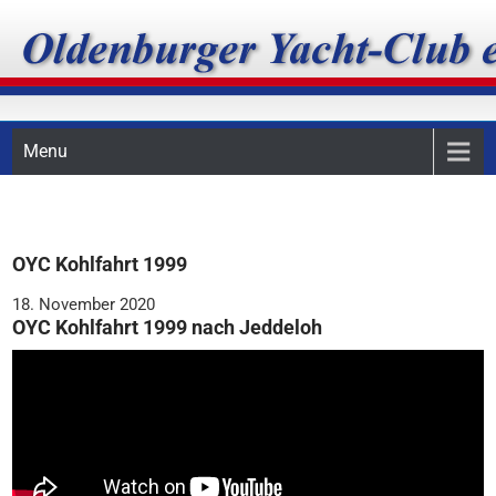
Skip
Oldenburger Yacht-Club
to
content
e.V.
Menu
OYC Kohlfahrt 1999
18. November 2020
OYC Kohlfahrt 1999 nach Jeddeloh