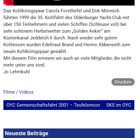
Das Kohlkönigspaar Carola Forsthöfel und Dirk Mönnich
führten 1999 die 35. Kohlfahrt des Oldenburger Yacht-Club mit
über 150 Teilnehmern und vielen Schiffen (Schleuse voll) bei
sehr schönem Herbstwetter zum „Golden Anker“ am
Küstenkanal Jeddeloh II durch. Nach wieder sehr gutem
Kohlessen wurden Edeltraut Brand und Heimo Abbenseth zum
neuen Kohlkönigspaar gewählt.
Mit diesem Film erinnern wir auch an viele Mitglieder, die nicht
mehr unter uns sind.
Jo Lehmkuhl
Drucken
Filme / Videos
Beitragsnavigation
OYC Gemeinschaftsfahrt 2001 – Teufelsmoor
SKS im OYC
Neueste Beiträge