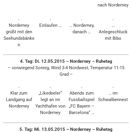
nach Norderney
Norderney
Einlaufen …
… Norderney,
…
grüßt mit den
danach …
Anlegeschluck
Seehundsbänke
mit Bibo
n
4. Tag: Di. 12.05.2015 – Norderney – Ruhetag
– vorwiegend Sonnig, Wind 3-4 Nordwest, Temperatur 11-15
Grad –
Klar zum
„Likedeeler“
Abends zum
… im
Landgang auf
legt an im
Fussballspiel
Schwalbennest
Norderney
Yachthafen von
„FC Bayern –
Norderney
Barcelona“ …
5. Tag: Mi. 13.05.2015 – Norderney – Ruhetag