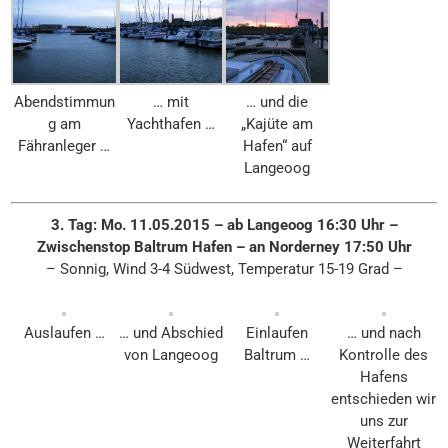
Abendstimmun
… mit
… und die
g am
Yachthafen …
„Kajüte am
Fähranleger …
Hafen“ auf
Langeoog
3. Tag: Mo. 11.05.2015 – ab Langeoog 16:30 Uhr –
Zwischenstop Baltrum Hafen – an Norderney 17:50 Uhr
– Sonnig, Wind 3-4 Südwest, Temperatur 15-19 Grad –
Auslaufen …
… und Abschied
Einlaufen
… und nach
von Langeoog
Baltrum …
Kontrolle des
Hafens
entschieden wir
uns zur
Weiterfahrt