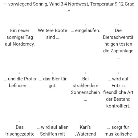
– vorwiegend Sonnig, Wind 3-4 Nordwest, Temperatur 9-12 Grad
–
Ein neuer
Weitere Boote
… eingelaufen.
Die
sonniger Tag
sind …
Biersachverstä
auf Norderney.
ndigen testen
die Zapfanlage
…
… und die Profis
… das Bier für
Bei
… wird auf
befinden …
gut.
strahlendem
Fritzi’s
Sonnenschein
freundliche Art
…
der Bestand
kontrolliert.
Das
… wird auf allen
Karl’s
… sorgt für
frischgezapfte
Schiffen mit
„Waterend
musikalische