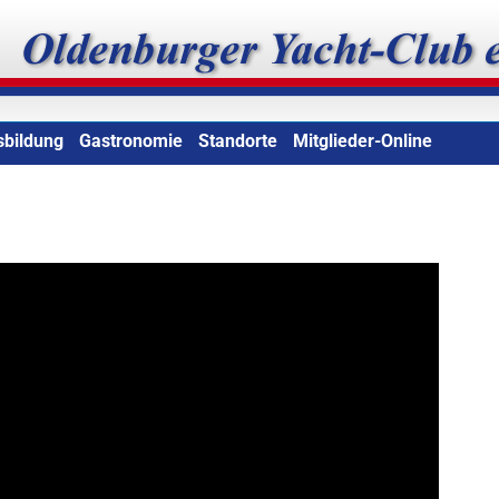
b e.V.
sbildung
Gastronomie
Standorte
Mitglieder-Online