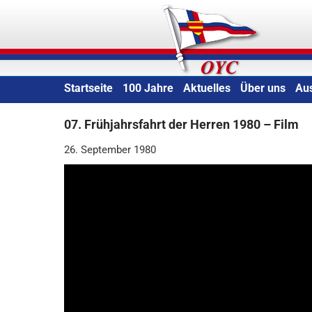
Skip
Oldenburger Yacht-Clu
to
content
Startseite
100 Jahre
Aktuelles
Über uns
Au
07. Frühjahrsfahrt der Herren 1980 – Film
26. September 1980