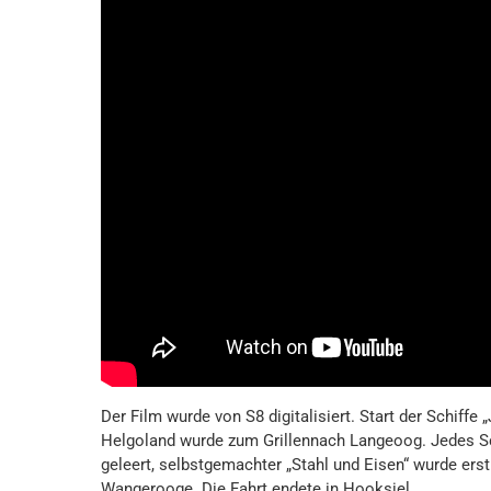
Der Film wurde von S8 digitalisiert. Start der Schiffe
Helgoland wurde zum Grillennach Langeoog. Jedes Sch
geleert, selbstgemachter „Stahl und Eisen“ wurde ers
Wangerooge. Die Fahrt endete in Hooksiel.