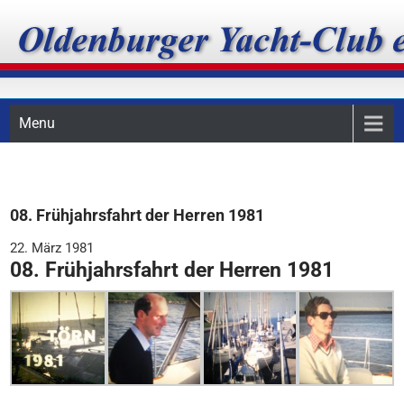
Skip
Oldenburger Yacht-Club
to
content
e.V.
Menu
08. Frühjahrsfahrt der Herren 1981
22. März 1981
08. Frühjahrsfahrt der Herren 1981