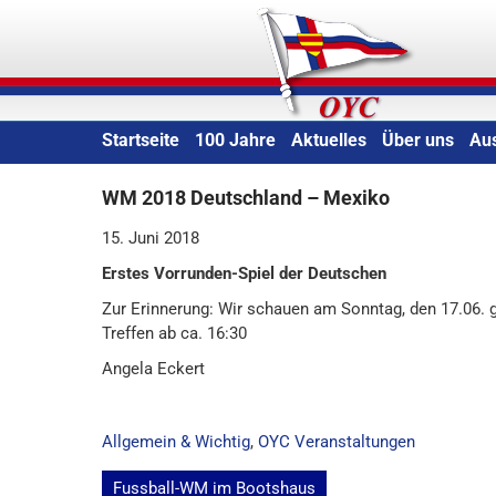
Skip
Oldenburger Yacht-Clu
to
content
Startseite
100 Jahre
Aktuelles
Über uns
Au
WM 2018 Deutschland – Mexiko
15. Juni 2018
Erstes Vorrunden-Spiel der Deutschen
Zur Erinnerung: Wir schauen am Sonntag, den 17.06
Treffen ab ca. 16:30
Angela Eckert
Allgemein & Wichtig
,
OYC Veranstaltungen
Beitragsnavigation
Fussball-WM im Bootshaus