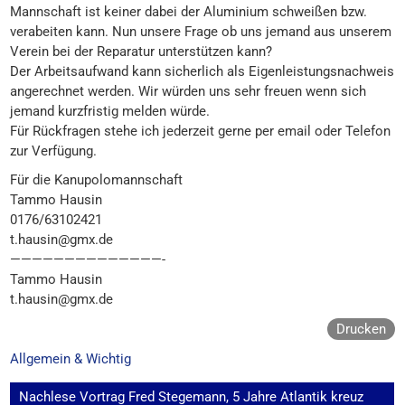
Mannschaft ist keiner dabei der Aluminium schweißen bzw.
verabeiten kann. Nun unsere Frage ob uns jemand aus unserem
Verein bei der Reparatur unterstützen kann?
Der Arbeitsaufwand kann sicherlich als Eigenleistungsnachweis
angerechnet werden. Wir würden uns sehr freuen wenn sich
jemand kurzfristig melden würde.
Für Rückfragen stehe ich jederzeit gerne per email oder Telefon
zur Verfügung.
Für die Kanupolomannschaft
Tammo Hausin
0176/63102421
t.hausin@gmx.de
——————————————-
Tammo Hausin
t.hausin@gmx.de
Drucken
Allgemein & Wichtig
Beitragsnavigation
Nachlese Vortrag Fred Stegemann, 5 Jahre Atlantik kreuz