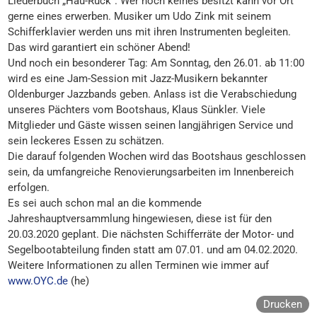
Liederbuch „Hau-Ruck“. Wer noch keines besitzt kann vor Ort
gerne eines erwerben. Musiker um Udo Zink mit seinem
Schifferklavier werden uns mit ihren Instrumenten begleiten.
Das wird garantiert ein schöner Abend!
Und noch ein besonderer Tag: Am Sonntag, den 26.01. ab 11:00
wird es eine Jam-Session mit Jazz-Musikern bekannter
Oldenburger Jazzbands geben. Anlass ist die Verabschiedung
unseres Pächters vom Bootshaus, Klaus Sünkler. Viele
Mitglieder und Gäste wissen seinen langjährigen Service und
sein leckeres Essen zu schätzen.
Die darauf folgenden Wochen wird das Bootshaus geschlossen
sein, da umfangreiche Renovierungsarbeiten im Innenbereich
erfolgen.
Es sei auch schon mal an die kommende
Jahreshauptversammlung hingewiesen, diese ist für den
20.03.2020 geplant. Die nächsten Schifferräte der Motor- und
Segelbootabteilung finden statt am 07.01. und am 04.02.2020.
Weitere Informationen zu allen Terminen wie immer auf
www.OYC.de
(he)
Drucken