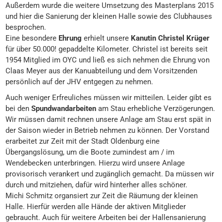
Außerdem wurde die weitere Umsetzung des Masterplans 2015
und hier die Sanierung der kleinen Halle sowie des Clubhauses
besprochen.
Eine besondere
Ehrung
erhielt unsere
Kanutin Christel Krüger
für über 50.000! gepaddelte Kilometer. Christel ist bereits seit
1954 Mitglied im OYC und ließ es sich nehmen die Ehrung von
Claas Meyer aus der Kanuabteilung und dem Vorsitzenden
persönlich auf der JHV entgegen zu nehmen.
Auch weniger Erfreuliches müssen wir mitteilen. Leider gibt es
bei den
Spundwandarbeiten
am Stau erhebliche Verzögerungen.
Wir müssen damit rechnen unsere Anlage am Stau erst spät in
der Saison wieder in Betrieb nehmen zu können. Der Vorstand
erarbeitet zur Zeit mit der Stadt Oldenburg eine
Übergangslösung, um die Boote zumindest am / im
Wendebecken unterbringen. Hierzu wird unsere Anlage
provisorisch verankert und zugänglich gemacht. Da müssen wir
durch und mitziehen, dafür wird hinterher alles schöner.
Michi Schmitz organsiert zur Zeit die Räumung der kleinen
Halle. Hierfür werden alle Hände der aktiven Mitglieder
gebraucht. Auch für weitere Arbeiten bei der Hallensanierung