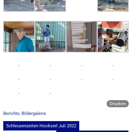
Drucken
Berichte
,
Bildergalerie
Beitragsnavigation
Schleusenzeiten Hooksiel Juli 2022