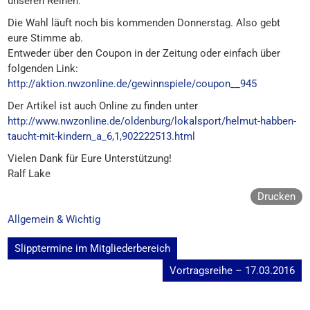
unseren Reihen.
Die Wahl läuft noch bis kommenden Donnerstag. Also gebt
eure Stimme ab.
Entweder über den Coupon in der Zeitung oder einfach über
folgenden Link:
http://aktion.nwzonline.de/gewinnspiele/coupon__945
Der Artikel ist auch Online zu finden unter
http://www.nwzonline.de/oldenburg/lokalsport/helmut-habben-
taucht-mit-kindern_a_6,1,902222513.html
Vielen Dank für Eure Unterstützung!
Ralf Lake
Drucken
Allgemein & Wichtig
Beitragsnavigation
Slipptermine im Mitgliederbereich
Vortragsreihe – 17.03.2016