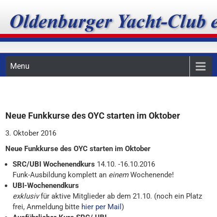
Skip
Oldenburger Yacht-Club
to
content
e.V.
Menu
Neue Funkkurse des OYC starten im Oktober
3. Oktober 2016
Neue Funkkurse des OYC starten im Oktober
SRC/UBI Wochenendkurs
14.10. -16.10.2016
Funk-Ausbildung komplett an
einem
Wochenende!
UBI-Wochenendkurs
exklusiv
für aktive Mitglieder ab dem 21.10. (noch ein Platz
frei, Anmeldung bitte
hier per Mail
)