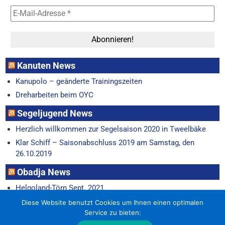
Kanuten News
Kanupolo – geänderte Trainingszeiten
Dreharbeiten beim OYC
Segeljugend News
Herzlich willkommen zur Segelsaison 2020 in Tweelbäke
Klar Schiff – Saisonabschluss 2019 am Samstag, den
26.10.2019
Obadja News
Helgoland-Törn Sept. 2021
Horum-Regatta 22.6.
Diese Website benutzt Cookies um Ihnen einen optimalen
Service zu bieten: