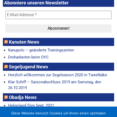
Abonniere unseren Newsletter
Kanuten News
Kanupolo – geänderte Trainingszeiten
Dreharbeiten beim OYC
Segeljugend News
Herzlich willkommen zur Segelsaison 2020 in Tweelbäke
Klar Schiff – Saisonabschluss 2019 am Samstag, den
26.10.2019
Obadja News
Helgoland-Törn Sept. 2021
Horum-Regatta 22.6.
Diese Website benutzt Cookies um Ihnen einen optimalen