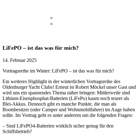
OYC Veranstaltungen
Standorte/Anfahrt
Clubanlage
Kanu-Anlage
Stadthafen
Taucher
Liegeplätze-Hooksiel
Clubmitglieder-Online
– in Liste eintragen
LiFePO – ist das was für mich?
14. Februar 2025
Vortragsreihe im Winter: LiFePO – ist das was für mich?
Ein weiteres Highlight in der winterlichen Vortragsreihe des
Oldenburger Yacht Clubs! Erneut ist Robert Möckel unser Gast und
wird uns ein spannendes Thema näher bringen: Mittlerweile sind
Lithium-Eisenphosphat-Batterien (LiFePo) kaum noch teurer als
Blei-Akkus. Dennoch gibt es manche Punkte, die man als
Bootsbesitzer (oder Camper und Wohnmobilfahrer) im Auge haben
sollte. Im Vortrag geht es unter anderem um die folgenden Fragen:
– Sind LiFePO4-Batterien wirklich sicher genug für den
Schiffsbetrieb?