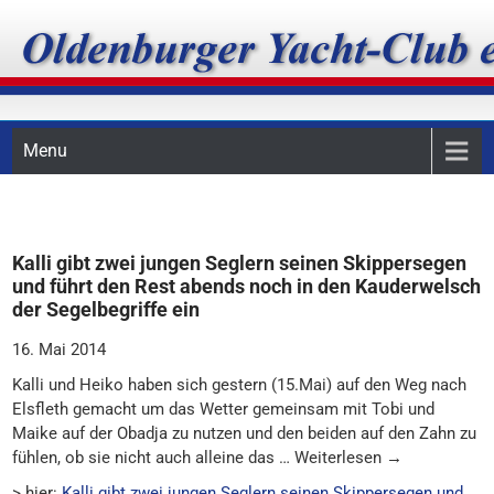
Skip
Oldenburger Yacht-Club
to
content
e.V.
Menu
Kalli gibt zwei jungen Seglern seinen Skippersegen
und führt den Rest abends noch in den Kauderwelsch
der Segelbegriffe ein
16. Mai 2014
Kalli und Heiko haben sich gestern (15.Mai) auf den Weg nach
Elsfleth gemacht um das Wetter gemeinsam mit Tobi und
Maike auf der Obadja zu nutzen und den beiden auf den Zahn zu
fühlen, ob sie nicht auch alleine das … Weiterlesen →
> hier:
Kalli gibt zwei jungen Seglern seinen Skippersegen und