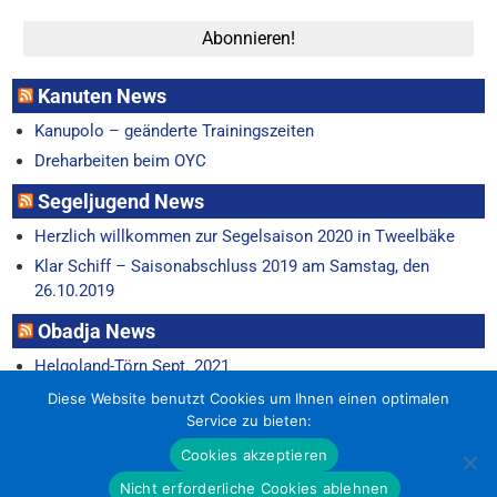
Kanuten News
Kanupolo – geänderte Trainingszeiten
Dreharbeiten beim OYC
Segeljugend News
Herzlich willkommen zur Segelsaison 2020 in Tweelbäke
Klar Schiff – Saisonabschluss 2019 am Samstag, den
26.10.2019
Obadja News
Helgoland-Törn Sept. 2021
Horum-Regatta 22.6.
Diese Website benutzt Cookies um Ihnen einen optimalen
Service zu bieten:
Cookies akzeptieren
Nicht erforderliche Cookies ablehnen