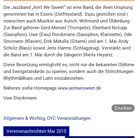
Die Jazzband „Ain’t We Sweet“ ist eine Band, die ihren Ursprung
genommen hat in Esens (Ostfriesland). Dazu gestoßen sind i
nzwischen auch Musiker aus Aurich, Wittmund und Oldenburg.
Zur Band gehören Gerd Menzel (Trompete), Eberhard Nolopp
(Saxophon), Uwe (Ewu) Dieckmann (Saxophon, Klarinette), Ode
Stromann (Klavier), Dirk Matulla (Gitarre) und am 1. Mai Andy
Scholz (Bass) sowie Jens Harms (Schlagzeug). Verstärkt wird
die Band am 1. Mai durch die Sängerin Sheila Heyartz.
Diese Besetzung ermöglicht es, nicht nur die bekannten Oldtime
und Swingstandards zu spielen, sondern auch die Stilrichtungen
Rhythm&Blues und Latin einzubeziehen.
Näheres siehe Homepage
www.aintwesweet.de
Uwe Dieckmann
Drucken
Allgemein & Wichtig
,
OYC Veranstaltungen
Beitragsnavigation
Vereinsnachrichten Mai 2015