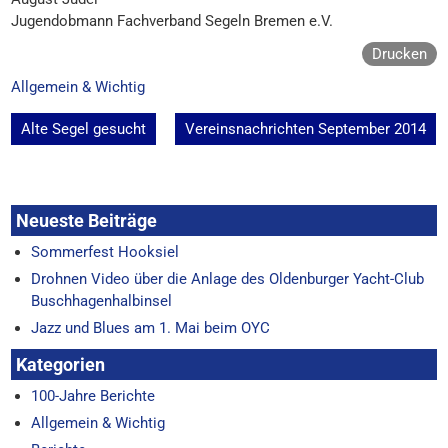
Jugendobmann Fachverband Segeln Bremen e.V.
Drucken
Allgemein & Wichtig
Beitragsnavigation
Alte Segel gesucht
Vereinsnachrichten September 2014
Neueste Beiträge
Sommerfest Hooksiel
Drohnen Video über die Anlage des Oldenburger Yacht-Club
Buschhagenhalbinsel
Jazz und Blues am 1. Mai beim OYC
Kategorien
100-Jahre Berichte
Allgemein & Wichtig