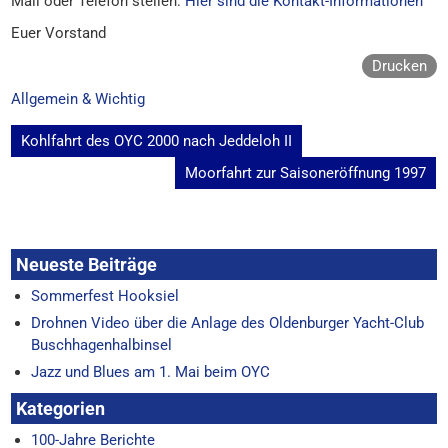
Mail oder Telefon stellen:
Hier sind die Kontakt-Informationen
Euer Vorstand
Drucken
Allgemein & Wichtig
Beitragsnavigation
Kohlfahrt des OYC 2000 nach Jeddeloh II
Moorfahrt zur Saisoneröffnung 1997
Neueste Beiträge
Sommerfest Hooksiel
Drohnen Video über die Anlage des Oldenburger Yacht-Club
Buschhagenhalbinsel
Jazz und Blues am 1. Mai beim OYC
Kategorien
100-Jahre Berichte