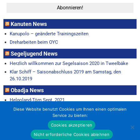
Kanuten News
Kanupolo – geänderte Trainingszeiten
Dreharbeiten beim OYC
Segeljugend News
Herzlich willkommen zur Segelsaison 2020 in Tweelbäke
Klar Schiff – Saisonabschluss 2019 am Samstag, den
26.10.2019
Obadja News
Helgoland-Törn Sept. 2021
Horum-Regatta 22.6.
Diese Website benutzt Cookies um Ihnen einen optimalen
Service zu bieten:
Cookies akzeptieren
Nicht erforderliche Cookies ablehnen