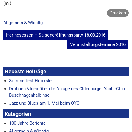
(mi)
Drucken
Allgemein & Wichtig
Beitragsnavigation
Heringsessen – Saisoneröffnungsparty 18.03.2016
Veranstaltungstermine 2016
Neueste Beiträge
Sommerfest Hooksiel
Drohnen Video über die Anlage des Oldenburger Yacht-Club
Buschhagenhalbinsel
Jazz und Blues am 1. Mai beim OYC
Kategorien
100-Jahre Berichte
Allgemein & Wichtig