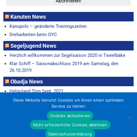
Kanuten News
Kanupolo – geänderte Trainingszeiten
Dreharbeiten beim OYC
Segeljugend News
Herzlich willkommen zur Segelsaison 2020 in Tweelbäke
Klar Schiff – Saisonabschluss 2019 am Samstag, den
26.10.2019
Obadja News
Helgoland-Törn Sept. 2021
Horum-Regatta 22.6.
Diese Website benutzt Cookies um Ihnen einen optimalen
Service zu bieten:
Cookies akzeptieren
Nicht erforderliche Cookies ablehnen
Datenschutzerklärung
Oldenburger Yacht-Club e.V. 2026 . Powered by WordPress