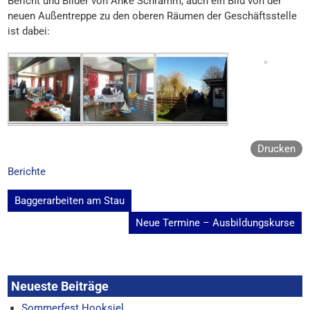
Bericht und Bilder von Anke Schramm, auch ein Bild von der
neuen Außentreppe zu den oberen Räumen der Geschäftsstelle
ist dabei:
Drucken
Berichte
Beitragsnavigation
Baggerarbeiten am Stau
Neue Termine – Ausbildungskurse
Neueste Beiträge
Sommerfest Hooksiel