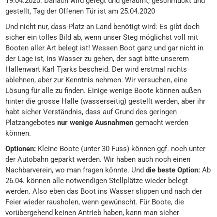
19.04.2020. Danach wird gefegt und geräumt, geschmückt und
gestellt, Tag der Offenen Tür ist am 25.04.2020
Und nicht nur, dass Platz an Land benötigt wird: Es gibt doch
sicher ein tolles Bild ab, wenn unser Steg möglichst voll mit
Booten aller Art belegt ist! Wessen Boot ganz und gar nicht in
der Lage ist, ins Wasser zu gehen, der sagt bitte unserem
Hallenwart Karl Tjarks bescheid. Der wird erstmal nichts
ablehnen, aber zur Kenntnis nehmen. Wir versuchen, eine
Lösung für alle zu finden. Einige wenige Boote können außen
hinter die grosse Halle (wasserseitig) gestellt werden, aber ihr
habt sicher Verständnis, dass auf Grund des geringen
Platzangebotes
nur wenige Ausnahmen
gemacht werden
können.
Optionen:
Kleine Boote (unter 30 Fuss) können ggf. noch unter
der Autobahn geparkt werden. Wir haben auch noch einen
Nachbarverein, wo man fragen könnte. Und
die beste Option:
Ab
26.04. können alle notwendigen Stellplätze wieder belegt
werden. Also eben das Boot ins Wasser slippen und nach der
Feier wieder rausholen, wenn gewünscht. Für Boote, die
vorübergehend keinen Antrieb haben, kann man sicher