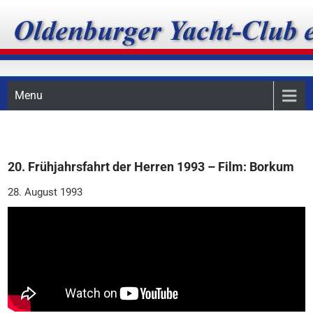
Skip
Oldenburger Yacht-Club
to
content
e.V.
Menu
20. Frühjahrsfahrt der Herren 1993 – Film: Borkum
28. August 1993