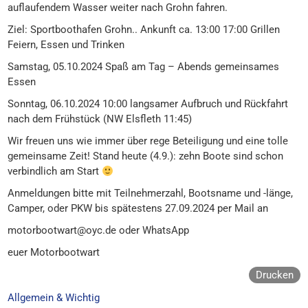
auflaufendem Wasser weiter nach
G
rohn fahren.
Ziel:
Sportboothafen
G
rohn.. Ankunft ca. 1
3
:00
1
7
:00 Grillen
Feiern, Essen und Trinken
Samstag, 05.10.2024
Spa
ß
am Tag – Abends gemeinsames
Essen
Sonntag, 0
6
.10.2024 10:00
langsamer Aufbruch und
Rückfahrt
nach dem Frühstück (NW Elsfleth 11:45)
Wir freuen uns wie immer über rege Beteiligung und eine tolle
gemeinsame Zeit!
Stand heute (4.9.): zehn Boote sind schon
verbindlich am Start
Anmeldungen bitte mit Teilnehmerzahl, Bootsname und -länge,
C
amper, oder PKW bis spätestens 27.09.2024 per Mail an
motorbootwart@oyc.de
oder WhatsApp
euer Motorbootwart
Drucken
Allgemein & Wichtig