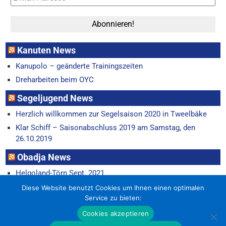
Kanuten News
Kanupolo – geänderte Trainingszeiten
Dreharbeiten beim OYC
Segeljugend News
Herzlich willkommen zur Segelsaison 2020 in Tweelbäke
Klar Schiff – Saisonabschluss 2019 am Samstag, den
26.10.2019
Obadja News
Helgoland-Törn Sept. 2021
Horum-Regatta 22.6.
Diese Website benutzt Cookies um Ihnen einen optimalen
Service zu bieten:
Cookies akzeptieren