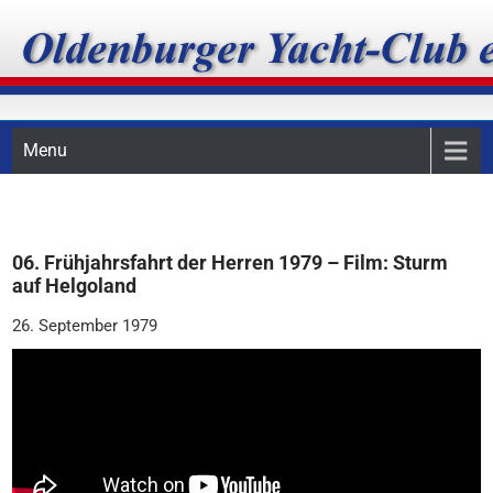
Skip
Oldenburger Yacht-Club
to
content
e.V.
Menu
06. Frühjahrsfahrt der Herren 1979 – Film: Sturm
auf Helgoland
26. September 1979