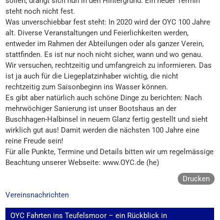
sollen, drängt sich nun in den Hintergrund. Ein neuer Termin
steht noch nicht fest.
Was unverschiebbar fest steht: In 2020 wird der OYC 100 Jahre
alt. Diverse Veranstaltungen und Feierlichkeiten werden,
entweder im Rahmen der Abteilungen oder als ganzer Verein,
stattfinden. Es ist nur noch nicht sicher, wann und wo genau.
Wir versuchen, rechtzeitig und umfangreich zu informieren. Das
ist ja auch für die Liegeplatzinhaber wichtig, die nicht
rechtzeitig zum Saisonbeginn ins Wasser können.
Es gibt aber natürlich auch schöne Dinge zu berichten: Nach
mehrwöchiger Sanierung ist unser Bootshaus an der
Buschhagen-Halbinsel in neuem Glanz fertig gestellt und sieht
wirklich gut aus! Damit werden die nächsten 100 Jahre eine
reine Freude sein!
Für alle Punkte, Termine und Details bitten wir um regelmässige
Beachtung unserer Webseite: www.OYC.de (he)
Drucken
Vereinsnachrichten
Beitragsnavigation
OYC Fahrten ins Teufelsmoor – ein Rückblick in