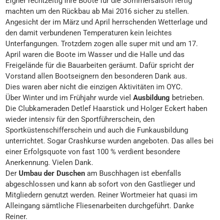
Eigner rechtzeitig Ihre Boote für die Sommersaison fertig
machten um den Rückbau ab Mai 2016 sicher zu stellen.
Angesicht der im März und April herrschenden Wetterlage und
den damit verbundenen Temperaturen kein leichtes
Unterfangungen. Trotzdem zogen alle super mit und am 17.
April waren die Boote im Wasser und die Halle und das
Freigelände für die Bauarbeiten geräumt. Dafür spricht der
Vorstand allen Bootseignern den besonderen Dank aus.
Dies waren aber nicht die einzigen Aktivitäten im OYC.
Über Winter und im Frühjahr wurde viel
Ausbildung
betrieben.
Die Clubkameraden Detlef Haarstick und Holger Eckert haben
wieder intensiv für den Sportführerschein, den
Sportküstenschifferschein und auch die Funkausbildung
unterrichtet. Sogar Crashkurse wurden angeboten. Das alles bei
einer Erfolgsquote von fast 100 % verdient besondere
Anerkennung. Vielen Dank.
Der
Umbau der Duschen
am Buschhagen ist ebenfalls
abgeschlossen und kann ab sofort von den Gastlieger und
Mitgliedern genutzt werden. Reiner Wortmeier hat quasi im
Alleingang sämtliche Fliesenarbeiten durchgeführt. Danke
Reiner.