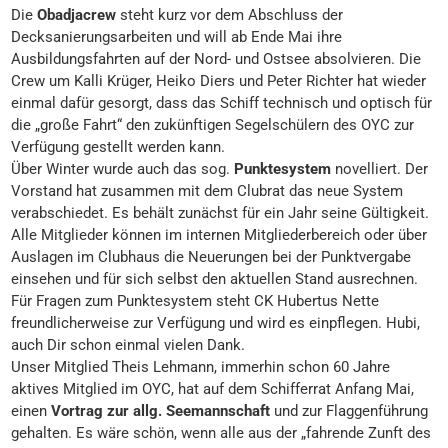
Die
Obadjacrew
steht kurz vor dem Abschluss der
Decksanierungsarbeiten und will ab Ende Mai ihre
Ausbildungsfahrten auf der Nord- und Ostsee absolvieren. Die
Crew um Kalli Krüger, Heiko Diers und Peter Richter hat wieder
einmal dafür gesorgt, dass das Schiff technisch und optisch für
die „große Fahrt“ den zukünftigen Segelschülern des OYC zur
Verfügung gestellt werden kann.
Über Winter wurde auch das sog.
Punktesystem
novelliert. Der
Vorstand hat zusammen mit dem Clubrat das neue System
verabschiedet. Es behält zunächst für ein Jahr seine Gültigkeit.
Alle Mitglieder können im internen Mitgliederbereich oder über
Auslagen im Clubhaus die Neuerungen bei der Punktvergabe
einsehen und für sich selbst den aktuellen Stand ausrechnen.
Für Fragen zum Punktesystem steht CK Hubertus Nette
freundlicherweise zur Verfügung und wird es einpflegen. Hubi,
auch Dir schon einmal vielen Dank.
Unser Mitglied Theis Lehmann, immerhin schon 60 Jahre
aktives Mitglied im OYC, hat auf dem Schifferrat Anfang Mai,
einen
Vortrag zur allg. Seemannschaft
und zur Flaggenführung
gehalten. Es wäre schön, wenn alle aus der „fahrende Zunft des