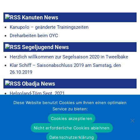
Kanuten News
Kanupolo – geänderte Trainingszeiten
Dreharbeiten beim OYC
Segeljugend News
Herzlich willkommen zur Segelsaison 2020 in Tweelbäke
Klar Schiff – Saisonabschluss 2019 am Samstag, den
26.10.2019
Obadja News
Helgoland-Törn Sept. 2021
Horum-Regatta 22.6.
Diese Website benutzt Cookies um Ihnen einen optimalen
Service zu bieten:
Cookies akzeptieren
Nicht erforderliche Cookies ablehnen
Datenschutzerklärung
Oldenburger Yacht-Club e.V. 2026 . Powered by WordPress