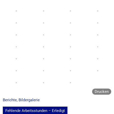
Drucken
Berichte
,
Bildergalerie
Beitragsnavigation
Fehlende Arbeitsstunden – Erledigt