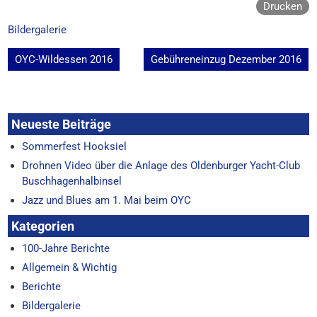
Drucken
Bildergalerie
Beitragsnavigation
OYC-Wildessen 2016
Gebühreneinzug Dezember 2016
Neueste Beiträge
Sommerfest Hooksiel
Drohnen Video über die Anlage des Oldenburger Yacht-Club
Buschhagenhalbinsel
Jazz und Blues am 1. Mai beim OYC
Kategorien
100-Jahre Berichte
Allgemein & Wichtig
Berichte
Bildergalerie