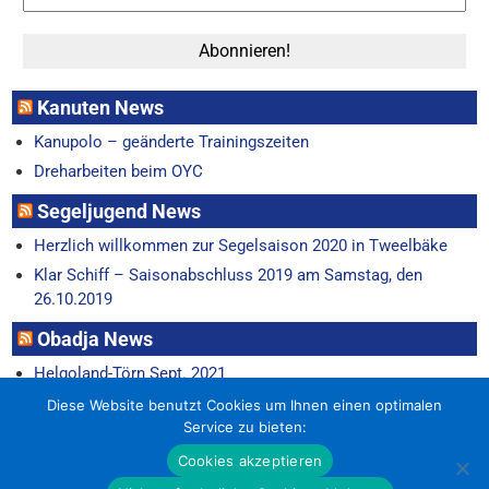
Kanuten News
Kanupolo – geänderte Trainingszeiten
Dreharbeiten beim OYC
Segeljugend News
Herzlich willkommen zur Segelsaison 2020 in Tweelbäke
Klar Schiff – Saisonabschluss 2019 am Samstag, den
26.10.2019
Obadja News
Helgoland-Törn Sept. 2021
Horum-Regatta 22.6.
Diese Website benutzt Cookies um Ihnen einen optimalen
Service zu bieten:
Cookies akzeptieren